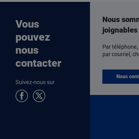
Nous som
Vous
joignables
pouvez
Par téléphone,
nous
par courriel, ch
contacter
Nous cont
Suivez-nous sur
Pied de page Allocataires