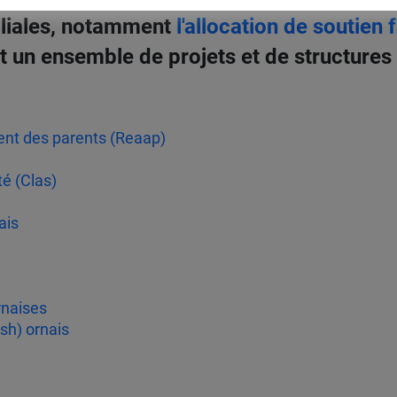
iliales, notamment
l'allocation de soutien 
ent un ensemble de projets et de structure
ent des parents (Reaap)
é (Clas)
ais
rnaises
sh) ornais