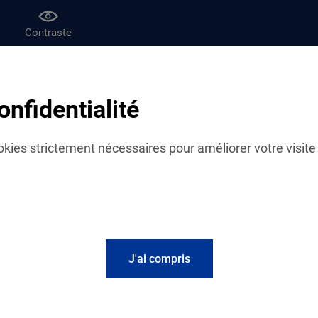
Contraste
af
Le magazine Vies de famille
onfidentialité
 à la parentalité
cookies strictement nécessaires pour améliorer votre visite 
lité
J'ai compris