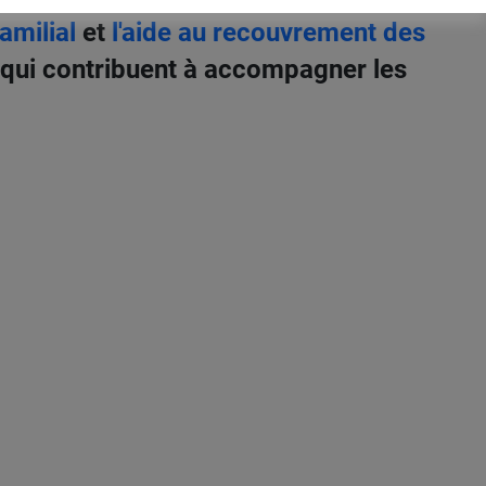
familial
et
l'aide au recouvrement des
s qui contribuent à accompagner les