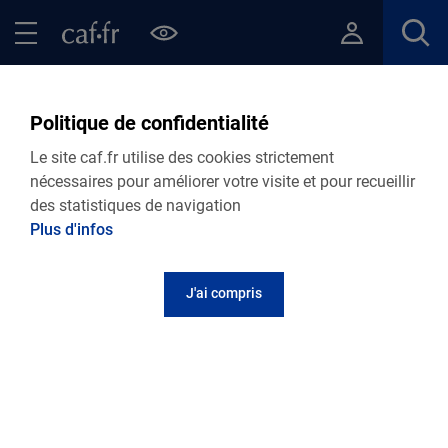
Contenu principal
Pied de page
Menu Principal - Espaces
Fermer le menu principal
Retour Le soutien à la parentalité
Politique de confidentialité
VIE PERSONNELLE
Le site caf.fr utilise des cookies strictement
Caf de l'Orne
nécessaires pour améliorer votre visite et pour recueillir
des statistiques de navigation
Les 12 espaces de vie sociale ornais
Plus d'infos
J'ai compris
Association Familles Rurales
Espace Xavier Rousseau
Briouze
4 rue Charles Léandre
20 rue de la Gare
61200
Argentan
61220
Briouze
02 33 67 81 40