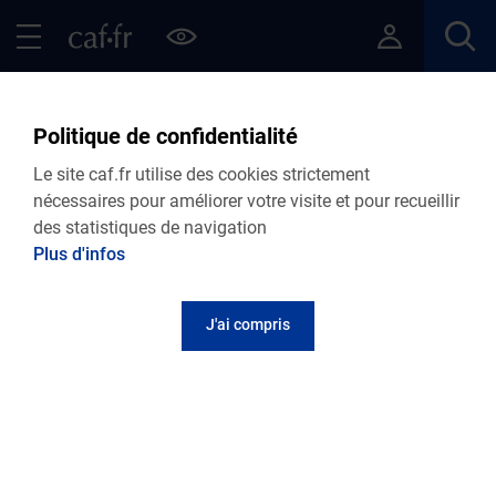
Contenu principal
Pied de page
Menu Principal - Espaces
Fermer le menu principal
Fil d'Ariane
Accueil Allocataires
Plan du site
Plan du site
Politique de confidentialité
Le site caf.fr utilise des cookies strictement
Espace Allocataire
nécessaires pour améliorer votre visite et pour recueillir
des statistiques de navigation
Accueil
Plus d'infos
Actualités
Aides et démarches
J'ai compris
Ma Caf
Le magazine Vies de Famille
Mon Compte