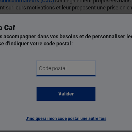
s consommateurs (CJC)
sont également proposées dans t
t sur leurs motivations et leur proposent une prise en c
a Caf
s accompagner dans vos besoins et de personnaliser les
mmation qui peut devenir une addiction,
la communication
e d'indiquer votre code postal :
sans être intrusif et de maintenir le lien
, explique Antoni
 de
repas partagés et sans écrans, de sorties, de jeux…
–,
 ne pas en faire un tabou pour que l’ado se sente en confi
Code postal
Dussèr
et des tendances addictives (OFDT)
 d’accompagnement et de prévention en addictologie (CS
J'indiquerai mon code postal une autre fois