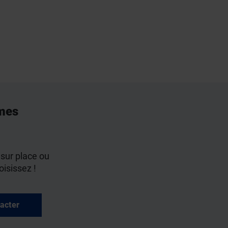
mes
 sur place ou
oisissez !
acter