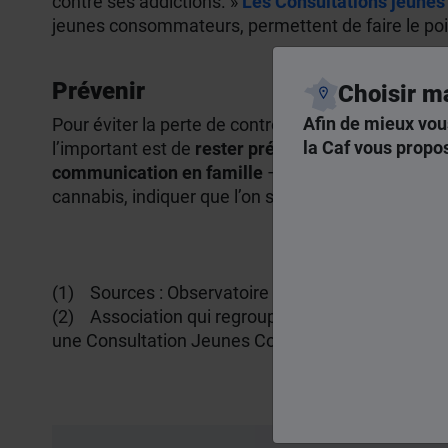
contre ses addictions. »
Les Consultations jeune
jeunes consommateurs, permettent de faire le poin
Prévenir
Choisir m
Afin de mieux vou
Pour éviter la perte de contrôle face à une conso
la Caf vous propos
l’important est de
rester présent, sans l’étouffer, 
communication en famille
– par exemple autour
cannabis, indiquer que l’on sait que cela existe et
Chloé 
(1) Sources : Observatoire français des drogues 
(2) Association qui regroupe un Centre de soins,
une Consultation Jeunes Consommateurs (CJC).