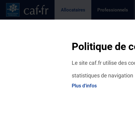
Contenu principal
Pied de page
Menu Principal - Espaces
Allocataires
Professionnels
Page active
Actualités
Aides et démarches
Ma C
Fil d'Ariane
Politique de c
Accueil Allocataires
Vies de Famille
Articles
Addiction
Le site caf.fr utilise des 
statistiques de navigation
Plus d'infos
Menu VDF
Addiction au cannabis : c