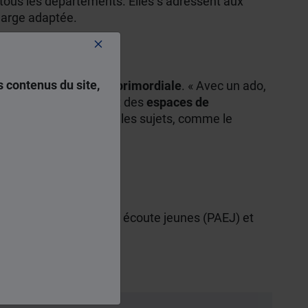
ous les départements. Elles s’adressent aux
harge adaptée.
 contenus du site,
 avec son enfant est primordiale
. « Avec un ado,
a Dandé. En préservant des
espaces de
 on peut évoquer tous les sujets, comme le
ance pour s’exprimer. »
e
APA), un Point accueil écoute jeunes (PAEJ) et