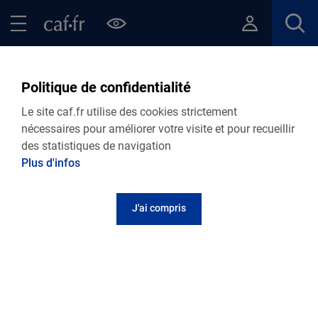
Contenu principal
Pied de page
Menu Principal - Espaces
Fermer le menu principal
Retour Logement
Politique de confidentialité
LOGEMENT
Le site caf.fr utilise des cookies strictement
Caf du Nord
nécessaires pour améliorer votre visite et pour recueillir
des statistiques de navigation
Je suis locataire
Plus d'infos
J'ai compris
Vous déménagez ? Retrouvez notre page dédiée.
Vous êtes en
colocation
? Retrouvez notre page dédiée.
Vous êtes en maison de retraite ? Retrouvez notre page
dédiée.
Je suis allocataire