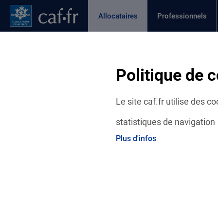
Contenu principal
Pied de page
Menu Principal - Espaces
Allocataires
Professionnels
Page active
Actualités
Aides et démarches
Ma C
Fil d'Ariane
Politique de c
Accueil Allocataires
Ma Caf
Actualités départementales
Le site caf.fr utilise des 
statistiques de navigation
Plus d'infos