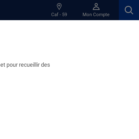
Caf - 59
Mon Compte
et pour recueillir des
26.02.2025
ez, validez, c’est