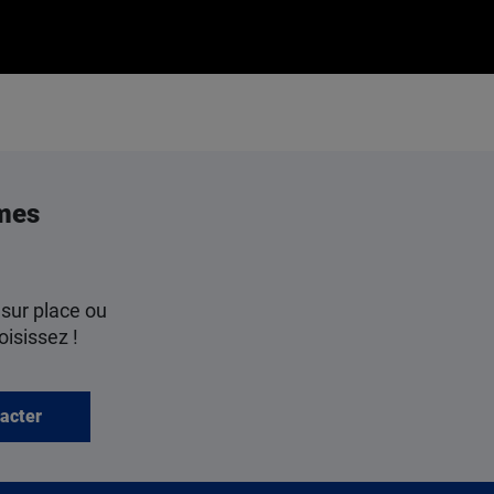
mes
 sur place ou
oisissez !
acter