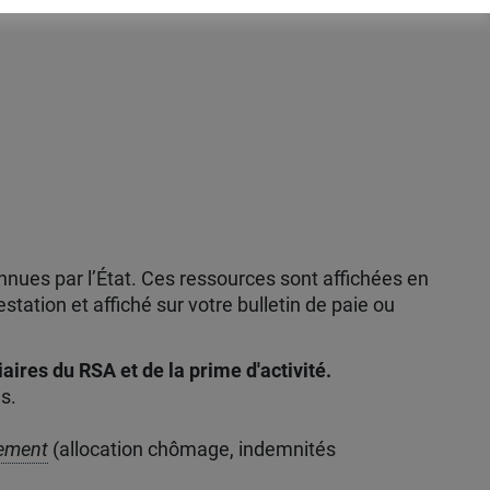
nnues par l’État. Ces ressources sont affichées en
ation et affiché sur votre bulletin de paie ou
aires du RSA et de la prime d'activité.
s.
cement
(allocation chômage, indemnités