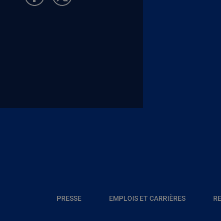
Pied de page Allocataires
Pied de page Transverse
PRESSE
EMPLOIS ET CARRIÈRES
RE