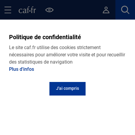
Contenu principal
Pied de page
Menu Principal - Espaces
Fermer le menu principal
Retour Vie personnelle
Politique de confidentialité
VIE PERSONNELLE
Le site caf.fr utilise des cookies strictement
Caf de l'Orne
nécessaires pour améliorer votre visite et pour recueillir
des statistiques de navigation
Bénéficier de tous ses droits !
Plus d'infos
J'ai compris
Selon votre situation professionnelle et/ou
familiale et de vos ressources, vous avez peut-
être droit à :
Prime d'activité
pour compléter vos revenus