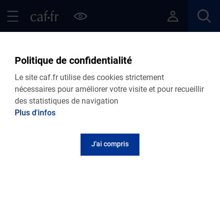
Contenu principal
Pied de page
Menu Principal - Espaces
Fermer le menu principal
Retour Situations Logement
Politique de confidentialité
Le site caf.fr utilise des cookies strictement
nécessaires pour améliorer votre visite et pour recueillir
J'héberge une personne chez moi
des statistiques de navigation
Plus d'infos
J'ai compris
Ce que vous devez faire