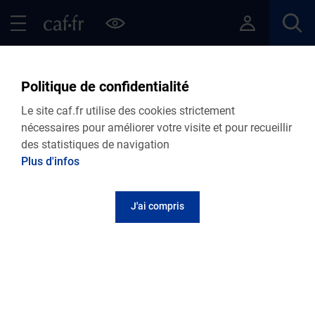
Contenu principal
Pied de page
Menu Principal - Espaces
Fermer le menu principal
Retour Articles
Politique de confidentialité
Le site caf.fr utilise des cookies strictement
nécessaires pour améliorer votre visite et pour recueillir
des statistiques de navigation
Menu VDF
Plus d'infos
Accueil
Articles
Lire le magazine
J'ai compris
Un licenciement abusif n’est pas une fatalité
Publié le 20 avril 2022