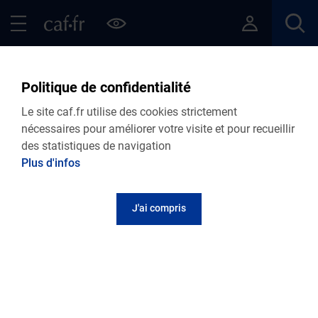
Contenu principal
Pied de page
Menu Principal - Espaces
Fermer le menu principal
Retour Articles
Politique de confidentialité
Le site caf.fr utilise des cookies strictement
nécessaires pour améliorer votre visite et pour recueillir
des statistiques de navigation
Menu VDF
Plus d'infos
Accueil
Articles
Lire le magazine
J'ai compris
Sport et handicap, une page web pour
bouger à son rythme
Publié le 07 juillet 2026