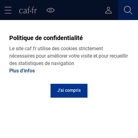
Contenu principal
Pied de page
Menu Principal - Espaces
Fermer le menu principal
Retour
Politique de confidentialité
Le site caf.fr utilise des cookies strictement
nécessaires pour améliorer votre visite et pour recueillir
des statistiques de navigation
Plus d'infos
J'ai compris