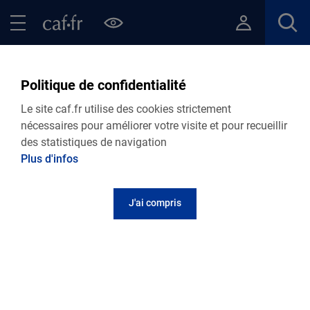
Contenu principal
Pied de page
Menu Principal - Espaces
Fermer le menu principal
Retour Ma Caf
Politique de confidentialité
Retrouvez toutes nos actualités
Le site caf.fr utilise des cookies strictement
départementales
nécessaires pour améliorer votre visite et pour recueillir
des statistiques de navigation
Plus d'infos
Personnalisez votre actualité
J'ai compris
Retrouvez toutes nos actualités
18.06.2026
Actualité départementale
Campagne Vacances : il reste des places pour
les Premiers départs !