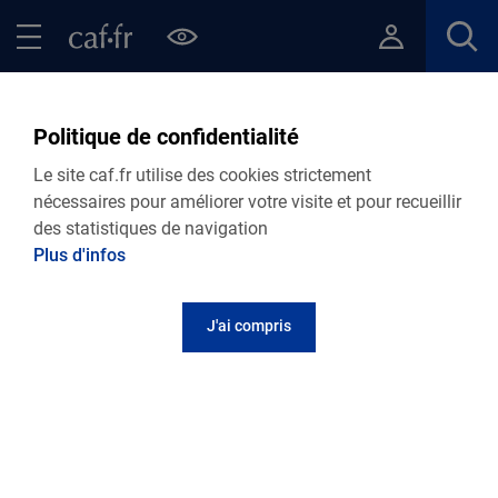
Contenu principal
Pied de page
Menu Principal - Espaces
Fermer le menu principal
Retour Logement
Politique de confidentialité
LOGEMENT
Le site caf.fr utilise des cookies strictement
Caf du Cantal
nécessaires pour améliorer votre visite et pour recueillir
des statistiques de navigation
Améliorer ou entretenir son logement
Plus d'infos
J'ai compris
Objet de l'aide :
L'aide est destinée à financer des travaux d'amélioration