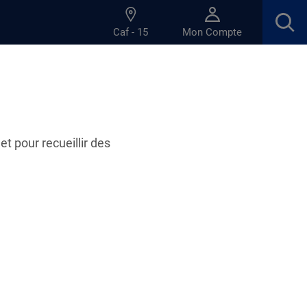
Caf - 15
Mon Compte
et pour recueillir des
12.03.2024
ocuration en accueil