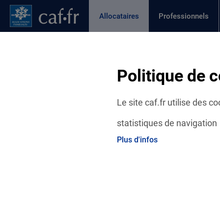
Contenu principal
Pied de page
Menu Principal - Espaces
Allocataires
Professionnels
Page active
Actualités
Aides et démarches
Ma C
Fil d'Ariane
Politique de c
Accueil Allocataires
Ma Caf
Actualités départementales
Le site caf.fr utilise des 
statistiques de navigation
Plus d'infos