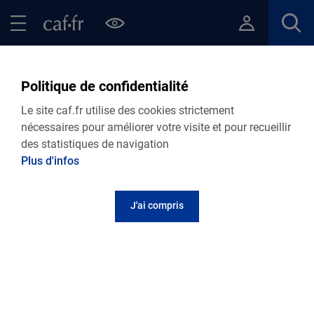
Contenu principal
Pied de page
Menu Principal - Espaces
Fermer le menu principal
Retour Ma Caf
Politique de confidentialité
Accident de vie
Le site caf.fr utilise des cookies strictement
nécessaires pour améliorer votre visite et pour recueillir
des statistiques de navigation
Les aides et dispositifs complémentaires de la
Plus d'infos
Caisse d'allocations familiales de la Vendée
J'ai compris
Je suis confronté.e au deuil
Comment la Caf de la Vendée vous accompagne
dans ce moment douloureux ?