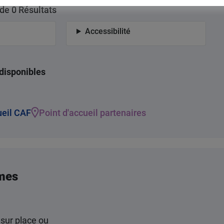
 de 0 Résultats
Accessibilité
s disponibles
ueil CAF
Point d'accueil partenaires
mes
 sur place ou