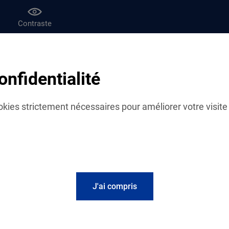
Contraste
af
Le magazine Vies de famille
onfidentialité
f
cookies strictement nécessaires pour améliorer votre visite 
e
J'ai compris