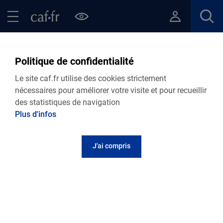
Contenu principal
Pied de page
Menu Principal - Espaces
Fermer le menu principal
Retour Ma Caf
Politique de confidentialité
Retrouvez toutes nos actualités
Le site caf.fr utilise des cookies strictement
départementales
nécessaires pour améliorer votre visite et pour recueillir
des statistiques de navigation
Plus d'infos
Personnalisez votre actualité
J'ai compris
Retrouvez toutes nos actualités
22.06.2026
Actualité départementale
Questionnaire pour les habitants de Vesoul
Agglo