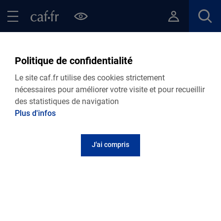
Contenu principal
Pied de page
Menu Principal - Espaces
Fermer le menu principal
Retour Actualités départementales
Politique de confidentialité
VIE PERSONNELLE
Le site caf.fr utilise des cookies strictement
nécessaires pour améliorer votre visite et pour recueillir
23.10.2025
Actualité départementale
des statistiques de navigation
Des réunions d'information "Séparation" sur
Plus d'infos
les communes du Bassin d'Arcachon
J'ai compris
Vous vous séparez et vous avez un ou
plusieurs enfants à charge.
Vous avez besoin d'informations ? Vous avez
des questions ?