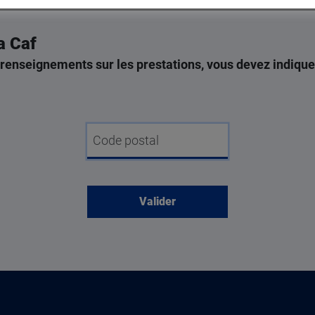
a Caf
renseignements sur les prestations, vous devez indique
mes
Code postal
 sur place ou
oisissez !
acter