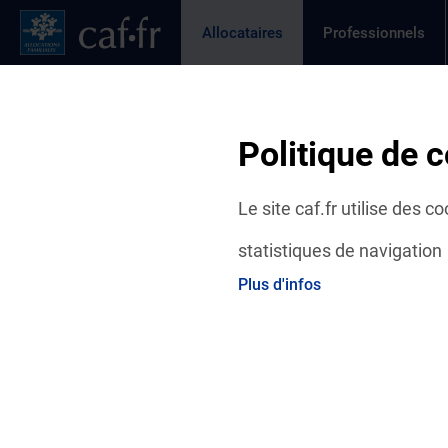
Contenu principal
Pied de page
Menu Principal - Espaces
Allocataires
Professionnels
Page active
Actualités
Aides et démarches
Ma C
Page active
Fil d'Ariane
Politique de c
Accueil Allocataires
Aides et démarches
Droits et prest
Le site caf.fr utilise des 
statistiques de navigation
Plus d'infos
Le complément familia