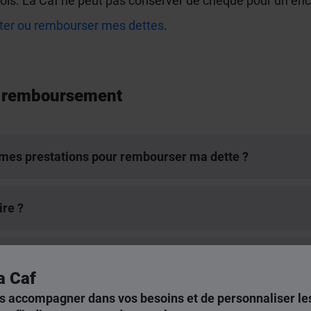
fois. La Caf ne peut pas conserver de chèque pour un en
ter ou rembourser mes dettes
.
e remboursement
 mes prestations pour rembourser ma dette ?
ire ?
t rembourser ma dette ?
a Caf
s accompagner dans vos besoins et de personnaliser les
embourser ma dette en plusieurs fois ?