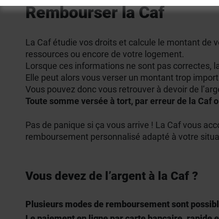
Rembourser la Caf
La Caf étudie vos droits et calcule le montant de v
ressources ou encore de votre logement.
Lorsque ces informations ne sont pas correctes, la 
Elle peut alors vous verser un montant trop import
Vous pouvez donc vous retrouver à devoir de l’arge
Toute somme versée à tort, par erreur de la Caf ou
Pas de panique si ça vous arrive ! La Caf vous ac
remboursement personnalisé adapté à votre situa
Vous devez de l’argent à la Caf ?
Plusieurs modes de remboursement sont possibl
Le paiement en ligne par carte bancaire, rapide e