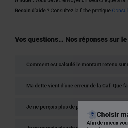
À noter :
vous devez envoyer un seul chèque à la 
Besoin d’aide ?
Consultez la fiche pratique
Consul
Vos questions… Nos réponses sur l
Comment est calculé le montant retenu sur
Ma dette vient d’une erreur de la Caf. Que fa
Je ne perçois plus de prestations. Commen
Choisir m
Afin de mieux vou
Je ne perçois plus de prestations. Puis-je r