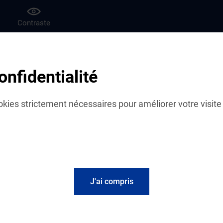
Contraste
af
Le magazine Vies de famille
onfidentialité
ser la Caf
cookies strictement nécessaires pour améliorer votre visite 
J'ai compris