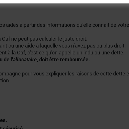
os aides à partir des informations qu’elle connait de votre
Caf ne peut pas calculer le juste droit.
ant ou une aide à laquelle vous n’avez pas ou plus droit.
nt à la Caf, c'est ce qu'on appelle un indu ou une dette.
 de l'
allocataire
, doit être remboursée.
compagne pour vous expliquer les raisons de cette dette e
tion.
es.
t sécurisé