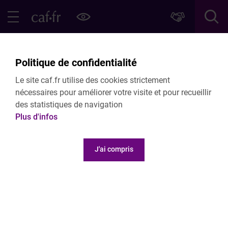
Contenu principal
Pied de page
Menu Principal - Espaces
Fermer le menu principal
Retour Publications
Politique de confidentialité
Les Landes fêtent la Semaine Nationale
Le site caf.fr utilise des cookies strictement
de la Petite Enfance
nécessaires pour améliorer votre visite et pour recueillir
des statistiques de navigation
COMMUNIQUÉ DE PRESSE
Plus d'infos
13 March 2025
J'ai compris
Voir le document
188.84 Ko