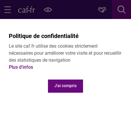
Contenu principal
Pied de page
Menu Principal - Espaces
Fermer le menu principal
Retour Vous êtes un acteur de la petite enfance (0-3ans)
Politique de confidentialité
Le soutien à l'accueil individuel
Le site caf.fr utilise des cookies strictement
nécessaires pour améliorer votre visite et pour recueillir
des statistiques de navigation
Plus d'infos
J'ai compris