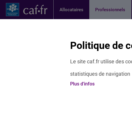
Contenu principal
Pied de page
Menu Principal - Espaces
Allocataires
Professionnels
Page activ
Actualités
Offres et services
Etudes 
Fil d'Ariane
Politique de c
Accueil Professionnels
Nous connaître
Qui sommes-nou
Le site caf.fr utilise des 
statistiques de navigation
Nous rejoindre
Plus d'infos