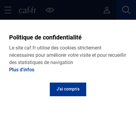
Contenu principal
Pied de page
Menu Principal - Espaces
Fermer le menu principal
Retour Articles
Politique de confidentialité
Le site caf.fr utilise des cookies strictement
nécessaires pour améliorer votre visite et pour recueillir
des statistiques de navigation
Menu VDF
Plus d'infos
Accueil
Articles
Lire le magazine
J'ai compris
Des ressources pour s'éduquer face à la
désinformation
Publié le 01 juin 2026