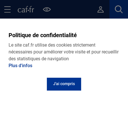
Contenu principal
Pied de page
Menu Principal - Espaces
Fermer le menu principal
Retour Actualités départementales
Politique de confidentialité
LOGEMENT
Le site caf.fr utilise des cookies strictement
nécessaires pour améliorer votre visite et pour recueillir
18.06.2025
Actualité départementale
des statistiques de navigation
Guide du logement décent en Lozère
Plus d'infos
J'ai compris